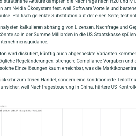
staatsnahe Akteure dämpfen die Nachfrage nach H20 und MI308
men am Nvidia Ökosystem fest, weil Software Vorteile und beste
e. Politisch gelenkte Substitution auf der einen Seite, techno
Analysten kalkulieren abhängig von Lizenzen, Nachfrage und 
önnte so in der Summe Milliarden in die US Staatskasse spülen.
 Unternehmensguidance.
ngton wird diskutiert, künftig auch abgespeckte Varianten komm
n mögliche Regeländerungen, strengere Compliance Vorgaben un
d solche Einzellösungen kaum erreichbar, was die Marktkonzentra
ückkehr zum freien Handel, sondern eine konditionierte Teilöffnu
er unsicher, weil Nachfragesteuerung in China, härtere US Kontro