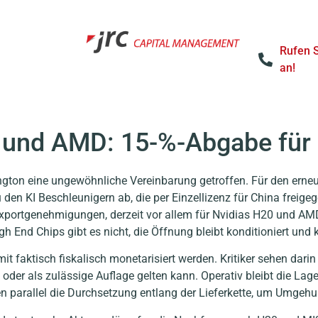
Rufen 
an!
a und AMD: 15-%-Abgabe für
gton eine ungewöhnliche Vereinbarung getroffen. Für den erne
 den KI Beschleunigern ab, die per Einzellizenz für China freig
Exportgenehmigungen, derzeit vor allem für Nvidias H20 und AM
gh End Chips gibt es nicht, die Öffnung bleibt konditioniert und
mit faktisch fiskalisch monetarisiert werden. Kritiker sehen darin
oder als zulässige Auflage gelten kann. Operativ bleibt die Lage
en parallel die Durchsetzung entlang der Lieferkette, um Umgeh