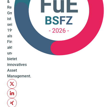
&
Research
GmbH
ist
seit
1994
als
Finanzdienstleister
aktiv
und
bietet
innovatives
Asset
Management.