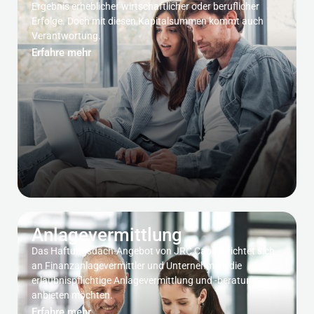
Ergebnis erheblicher wirtschaftlicher oder beruflicher
Erfolge. Doch mit diesen Kapitalsummen kommt auch
Verantwortung.
Erfahre mehr
Anlagevermittlung
Das Haftungsdach-Angebot von JRC Capital richtet sich
an Finanzanlagevermittler und Unternehmen, die
erlaubnispflichtige Anlagevermittlung und -beratung
anbieten möchten.
Erfahre mehr