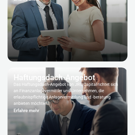
Haftungsdach-Angebot
Das Haftungsdach-Angebot von JRC Capital richtet sich
an Finanzanlagevermittler und Unternehmen, die
erlaubnispflichtige Anlagevermittlung und -beratung
anbieten möchten.
Erfahre mehr