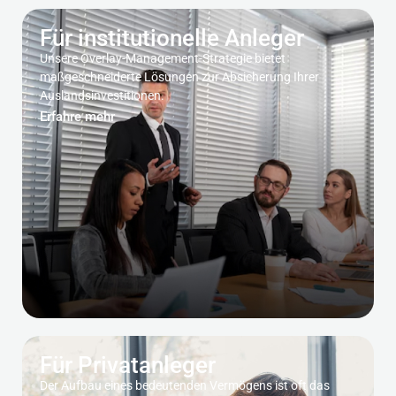
Für institutionelle Anleger
Unsere Overlay-Management-Strategie bietet
maßgeschneiderte Lösungen zur Absicherung Ihrer
Auslandsinvestitionen.
Erfahre mehr
Für Privatanleger
Der Aufbau eines bedeutenden Vermögens ist oft das