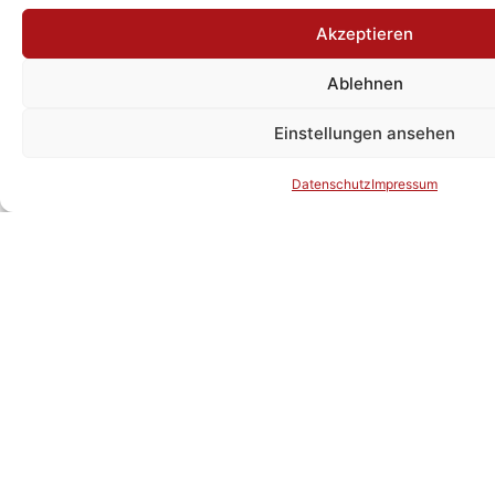
März 2, 2026
Akzeptieren
Iran-Konflikt lässt Öl explodieren | Risk Off dominiert
Ablehnen
Aktienmärkte Die Eskalation des Iran-Konflikts hat die
globalen Finanzmärkte zum Wochenauftakt klar
Einstellungen ansehen
Mehr lesen
Datenschutz
Impressum
Alles ansehen