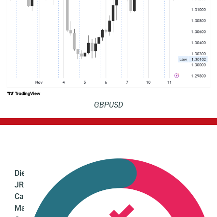
GBPUSD
Die
JRC
Capital
Management