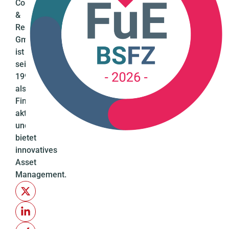
Consultancy
&
Research
GmbH
ist
seit
1994
als
Finanzdienstleister
aktiv
und
bietet
innovatives
Asset
Management.